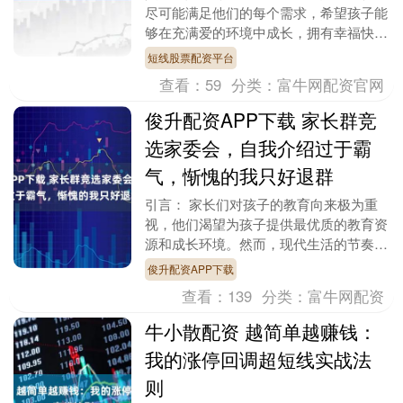
尽可能满足他们的每个需求，希望孩子能
够在充满爱的环境中成长，拥有幸福快乐
的生活。然而，在中国的传统观念中，大
短线股票配资平台
家习惯了多子多福....
查看：
59
分类：
富牛网配资官网
俊升配资APP下载 家长群竞
选家委会，自我介绍过于霸
气，惭愧的我只好退群
引言： 家长们对孩子的教育向来极为重
视，他们渴望为孩子提供最优质的教育资
源和成长环境。然而，现代生活的节奏紧
张，工作占据了大部分时间，家长们仍需
俊升配资APP下载
抽身关注孩子在学....
查看：
139
分类：
富牛网配资
牛小散配资 越简单越赚钱：
我的涨停回调超短线实战法
则