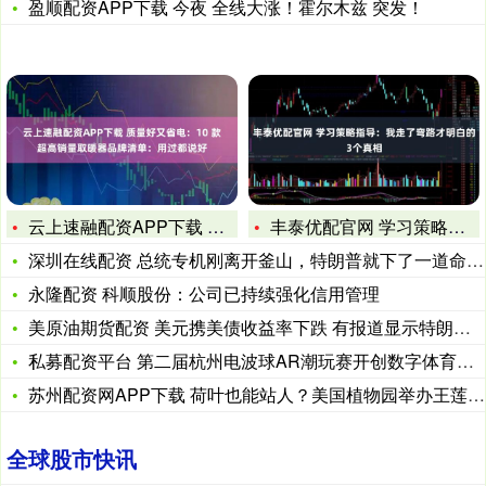
盈顺配资APP下载 今夜 全线大涨！霍尔木兹 突发！
云上速融配资APP下载 质量好又省电：10 款超高销量取暖器
丰泰优配官网 学习策略指导：我走了弯路才明白的3个真相
深圳在线配资 总统专机刚离开釜山，特朗普就下了一道命令，普京
永隆配资 科顺股份：公司已持续强化信用管理
美原油期货配资 美元携美债收益率下跌 有报道显示特朗普似愿放
私募配资平台 第二届杭州电波球AR潮玩赛开创数字体育新范式，
苏州配资网APP下载 荷叶也能站人？美国植物园举办王莲承重大
全球股市快讯