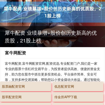
犀牛配资 业绩暴增+股价创历史新高的优
质股，21股上榜
富牛网配资
富牛网配资,富牛网配资官网,配资优选,专业配资门户,我们是一家
专业的股票十倍杠杆交易平台，为投资者提供高效、便捷的资金支
持，助力您在股市中抓住更多投资机会。平台操作简单、安全可
靠，支持多种交易策略，帮助您以小资金撬动大收益。通过智能化
风控系统，最大程度降低风险，让您轻松掌控投资节奏。无论您是
股票融配资官网
低息配资官网
新手还是资深投资者，我们都致力于为您提供卓越的服务与支持，
助您实现财富增值目标！
股莘配资官网
传金所APP下载