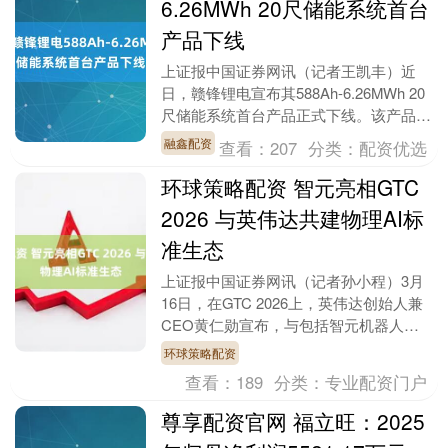
6.26MWh 20尺储能系统首台
产品下线
上证报中国证券网讯（记者王凯丰）近
日，赣锋锂电宣布其588Ah-6.26MWh 20
尺储能系统首台产品正式下线。该产品采
用大容量电芯和高集成度PACK系统，基
融鑫配资
查看：
207
分类：
配资优选
于....
环球策略配资 智元亮相GTC
2026 与英伟达共建物理AI标
准生态
上证报中国证券网讯（记者孙小程）3月
16日，在GTC 2026上，英伟达创始人兼
CEO黄仁勋宣布，与包括智元机器人在
内的全球机器人生态系统及行业领导者深
环球策略配资
度合作，....
查看：
189
分类：
专业配资门户
尊享配资官网 福立旺：2025