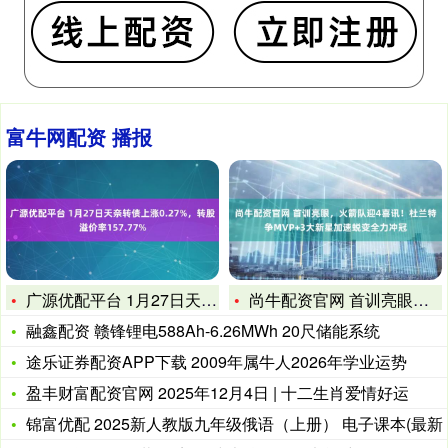
富牛网配资 播报
广源优配平台 1月27日天奈转债上涨0.27%，转股溢价率1
尚牛配资官网 首训亮眼，火箭队迎4喜讯！杜兰特争MVP+3大
融鑫配资 赣锋锂电588Ah-6.26MWh 20尺储能系统
途乐证券配资APP下载 2009年属牛人2026年学业运势
盈丰财富配资官网 2025年12月4日 | 十二生肖爱情好运
锦富优配 2025新人教版九年级俄语（上册） 电子课本(最新