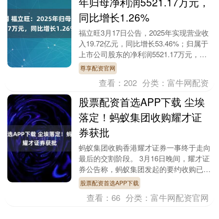
年归母净利润5521.17万元，
同比增长1.26%
福立旺3月17日公告，2025年实现营业收
入19.72亿元，同比增长53.46%；归属于
上市公司股东的净利润5521.17万元，同
比增长1.26%；基本每股收益....
尊享配资官网
查看：
202
分类：
富牛网配资
股票配资首选APP下载 尘埃
落定！蚂蚁集团收购耀才证
券获批
蚂蚁集团收购香港耀才证券一事终于走向
最后的交割阶段。 3月16日晚间，耀才证
券公告称，蚂蚁集团发起的要约收购已通
过有关部门审批，预计将于3月30日完成
股票配资首选APP下载
交割。交易....
查看：
66
分类：
富牛网配资官网