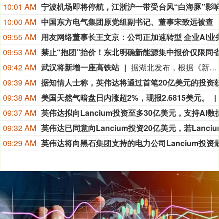
10:01 AM
10:00 AM
中国东方电气集团原党组副书记、董事宋致远被查
09:55 AM
09:53 AM
09:42 AM
武汉将新增一座高铁站
据湖北发布，根据《新建合肥至武汉高速铁路长江新区站站房工程及天河站站区相关工程HWZF-1(HBSJ-202401TL-010023001)资审文件公告》，长江新区站计划开工时间和竣工时间均已明确：计划开工日期2026年9月1日，计划竣工日期2028年6月30日，计划工期668日历天。长江新区站位于武汉中北部，北靠黄陂区，南依长江新城。车站西距武汉天河站22.86km，东距红安站24.726km。
09:39 AM
09:38 AM
美国天然气暗盘日内涨超2%，现报2.6815美元。
09:37 AM
09:32 AM
09:29 AM