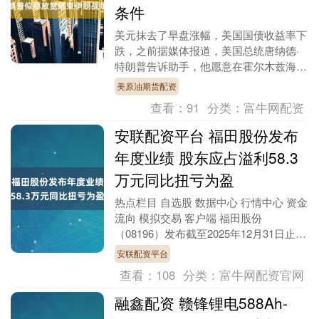
条件
美元抹去了早盘涨幅，美国国债收益率下
跌，之前据媒体报道，美国总统唐纳德·
特朗普告诉助手，他愿意在霍尔木兹海峡
不重新开放的情况下结束对伊朗的军事行
美原油期货配资
动。美元即期指数....
查看：
91
分类：
富牛网配资
安联配资平台 福田股份发布
年度业绩 股东应占溢利58.3
万元同比扭亏为盈
热点栏目 自选股 数据中心 行情中心 资金
流向 模拟交易 客户端 福田股份
（08196）发布截至2025年12月31日止年
度业绩，该集团期内取得收益1.31亿元....
安联配资平台
查看：
108
分类：
富牛网配资官网
融鑫配资 赣锋锂电588Ah-