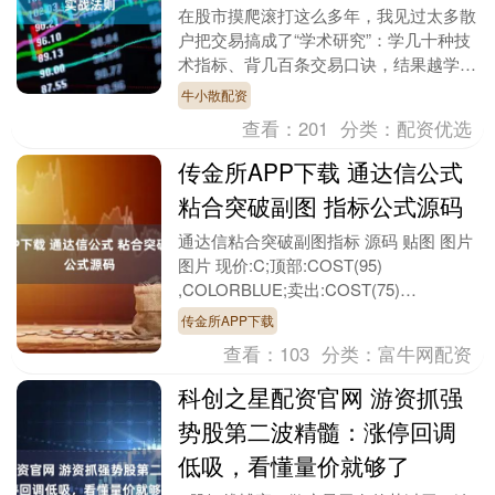
在股市摸爬滚打这么多年，我见过太多散
户把交易搞成了“学术研究”：学几十种技
术指标、背几百条交易口诀，结果越学越
亏。 其实炒股的真相是：越简单，越容
牛小散配资
易赚钱。今天把....
查看：
201
分类：
配资优选
传金所APP下载 通达信公式
粘合突破副图 指标公式源码
通达信粘合突破副图指标 源码 贴图 图片
图片 现价:C;顶部:COST(95)
,COLORBLUE;卖出:COST(75)
,COLORGREEN;买入:C....
传金所APP下载
查看：
103
分类：
富牛网配资
科创之星配资官网 游资抓强
势股第二波精髓：涨停回调
低吸，看懂量价就够了