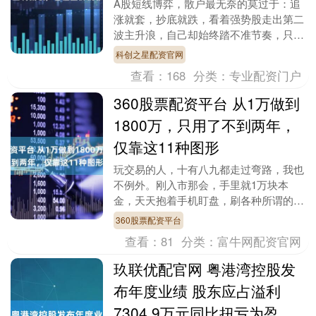
A股短线博弈，散户最无奈的莫过于：追
涨就套，抄底就跌，看着强势股走出第二
波主升浪，自己却始终踏不准节奏，只能
眼睁睁错过。 其实不是你运气差，而是
科创之星配资官网
没摸清游资的核心....
查看：
168
分类：
专业配资门户
360股票配资平台 从1万做到
1800万，只用了不到两年，
仅靠这11种图形
玩交易的人，十有八九都走过弯路，我也
不例外。刚入市那会，手里就1万块本
金，天天抱着手机盯盘，刷各种所谓的炒
股秘籍，听别人说哪只票好就追哪只，追
360股票配资平台
涨杀跌折腾了大半年....
查看：
81
分类：
富牛网配资官网
玖联优配官网 粤港湾控股发
布年度业绩 股东应占溢利
7304.9万元同比扭亏为盈