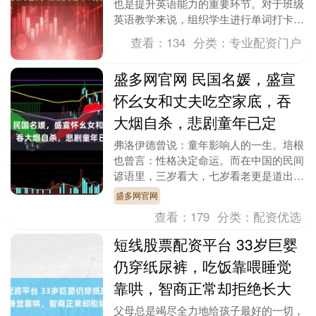
也是提升英语能力的重要环节。对于班级
英语教学来说，组织学生进行单词打卡，
能帮助学生养成规律学习的习惯，逐步提
查看：
134
分类：
专业配资门户
升词汇量，为后续....
盛多网官网 民国名媛，盛宣
怀幺女和丈夫吃空家底，吞
大烟自杀，悲剧童年已定
弗洛伊德曾说：童年影响人的一生。培根
也曾言：性格决定命运。而在中国的民间
谚语里，三岁看大，七岁看老更是道出了
童年对人生的深远影响。无论是西方还是
盛多网官网
东方，人们都深知....
查看：
179
分类：
配资优选
短线股票配资平台 33岁巨婴
仍穿纸尿裤，吃饭靠喂睡觉
靠哄，智商正常却拒绝长大
父母总是竭尽全力地给孩子最好的一切，