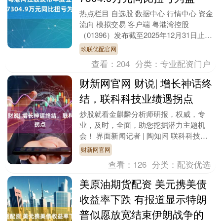
热点栏目 自选股 数据中心 行情中心 资金
流向 模拟交易 客户端 粤港湾控股
（01396）发布截至2025年12月31日止年
度全年业绩，集团收入人民币10.03....
玖联优配官网
查看：
204
分类：
专业配资门户
财新网官网 财说| 增长神话终
结，联科科技业绩遇拐点
炒股就看金麒麟分析师研报，权威，专
业，及时，全面，助您挖掘潜力主题机
会！ 界面新闻记者 | 陶知闲 联科科技
（001207.SZ）正经历一场前所未有的增
财新网官网
长危机。....
查看：
126
分类：
配资优选
美原油期货配资 美元携美债
收益率下跌 有报道显示特朗
普似愿放宽结束伊朗战争的