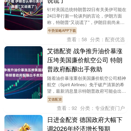
针对美国总统特朗普22日有关美伊可能在
24日举行新一轮谈判的言论，伊朗方面
称，特朗普“又说谎了”，伊朗目前尚未决
定在24日参加谈判。 伊朗方面称，特朗
牛势策略APP下载
普在“矛盾....
查看：
58
分类：
配资优选
艾德配资 战争推升油价暴涨
压垮美国廉价航空公司 特朗
普政府酝酿出手救助
随着油价暴涨重创美国廉价航空公司精神
航空（Spirit Airlines）免于破产清算的希
望，最新消息显示特朗普政府可能会出手
进行救助。 据多位知情人士向媒体透....
艾德配资
查看：
92
分类：
专业配资门户
日进金配资 德国政府大幅下
调2026年经济增长预期