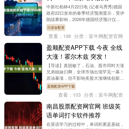
中新社柏林4月22日电 (记者马秀秀)德国
政府22日发布的春季经济预测显示，受伊
朗战事影响，2026年德国经济预计仅增
长0.5%，较今年1月预测的1.0%大幅下....
日进金配资
查看：
198
分类：
富牛网配资官网
盈顺配资APP下载 今夜 全线
大涨！霍尔木兹 突发！
【导读】真脱敏了，石油、股市同时大涨
兄弟姐妹们啊，全球市场出现罕见一幕！
原油暴涨，但不影响美股大涨继续创新
高，双方各玩各的，互不打扰。 一起看
盈顺配资APP下载
看咋回事。 石油....
查看：
103
分类：
富牛网配资
南昌股票配资网官网 班级英
语单词打卡软件推荐
在英语学习的过程中，单词积累是基础，